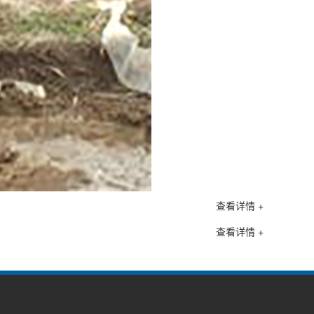
查看详情 +
查看详情 +