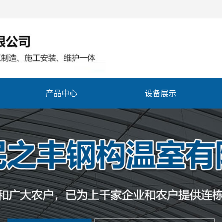
产品中心
设备展示